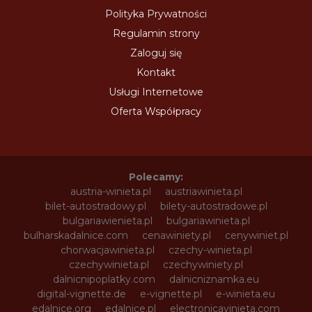
Polityka Prywatności
Regulamin strony
Zaloguj się
Kontakt
Usługi Internetowe
Oferta Współpracy
Polecamy:
austria-winieta.pl
austriawinieta.pl
bilet-autostradowy.pl
bilety-autostradowe.pl
bulgariawienieta.pl
bulgariawinieta.pl
bulharskadalnice.com
cenawiniety.pl
cenywiniet.pl
chorwacjawinieta.pl
czechy-winieta.pl
czechywinieta.pl
czechywiniety.pl
dalnicnipoplatky.com
dalnicniznamka.eu
digital-vignette.de
e-vignette.pl
e-winieta.eu
edalnice.org
edalnice.pl
electronicavinieta.com