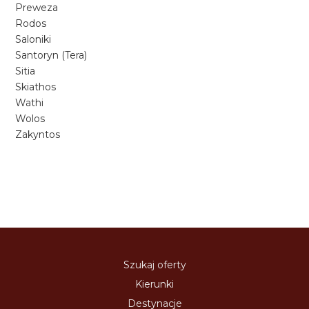
Preweza
Rodos
Saloniki
Santoryn (Tera)
Sitia
Skiathos
Wathi
Wolos
Zakyntos
Szukaj oferty
Kierunki
Destynacje