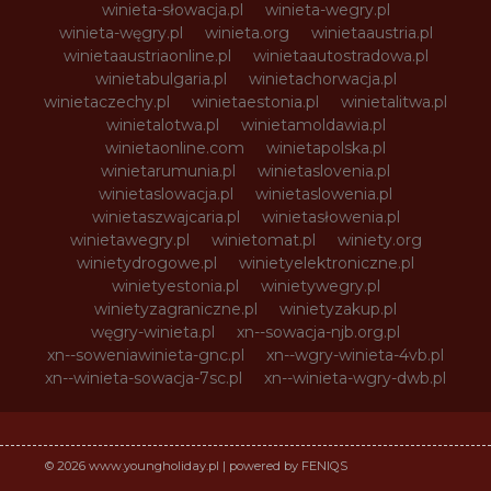
winieta-słowacja.pl
winieta-wegry.pl
winieta-węgry.pl
winieta.org
winietaaustria.pl
winietaaustriaonline.pl
winietaautostradowa.pl
winietabulgaria.pl
winietachorwacja.pl
winietaczechy.pl
winietaestonia.pl
winietalitwa.pl
winietalotwa.pl
winietamoldawia.pl
winietaonline.com
winietapolska.pl
winietarumunia.pl
winietaslovenia.pl
winietaslowacja.pl
winietaslowenia.pl
winietaszwajcaria.pl
winietasłowenia.pl
winietawegry.pl
winietomat.pl
winiety.org
winietydrogowe.pl
winietyelektroniczne.pl
winietyestonia.pl
winietywegry.pl
winietyzagraniczne.pl
winietyzakup.pl
węgry-winieta.pl
xn--sowacja-njb.org.pl
xn--soweniawinieta-gnc.pl
xn--wgry-winieta-4vb.pl
xn--winieta-sowacja-7sc.pl
xn--winieta-wgry-dwb.pl
© 2026 www.youngholiday.pl | powered by FENIQS