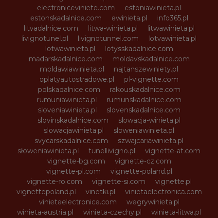
electroniceviniete.com
estoniawinieta.pl
estonskadalnice.com
ewinieta.pl
info365.pl
litvadalnice.com
litwa-winieta.pl
litwawinieta.pl
livignotunel.pl
livignotunnel.com
lotvawinieta.pl
lotwawinieta.pl
lotysskadalnice.com
madarskadalnice.com
moldavskadalnice.com
moldawiawinieta.pl
najtanszewiniety.pl
oplatyautostradowe.pl
pl-vignette.com
polskadalnice.com
rakouskadalnice.com
rumuniawinieta.pl
rumunskadalnice.com
sloveniawinieta.pl
slovenskadalnice.com
slovinskadalnice.com
slowacja-winieta.pl
slowacjawinieta.pl
sloweniawinieta.pl
svycarskadalnice.com
szwajcariawinieta.pl
słoweniawinieta.pl
tunellivigno.pl
vignette-at.com
vignette-bg.com
vignette-cz.com
vignette-pl.com
vignette-poland.pl
vignette-ro.com
vignette-si.com
vignette.pl
vignettepoland.pl
vinetki.pl
vinietaelectronica.com
vinieteelectronice.com
wegrywinieta.pl
winieta-austria.pl
winieta-czechy.pl
winieta-litwa.pl