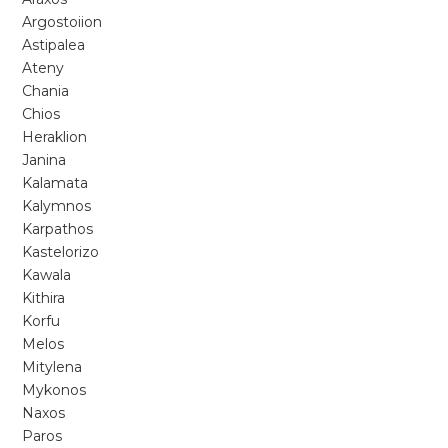
Argostoiion
Astipalea
Ateny
Chania
Chios
Heraklion
Janina
Kalamata
Kalymnos
Karpathos
Kastelorizo
Kawala
Kithira
Korfu
Melos
Mitylena
Mykonos
Naxos
Paros