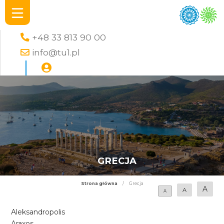
+48 33 813 90 00
info@tu1.pl
GRECJA
Strona główna
/
Grecja
A
A
A
Aleksandropolis
Araxos