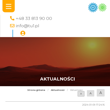
+48 33 813 90 00
info@tu1.pl
AKTUALNOŚCI
Strona główna
/
Aktualności
/
Aktualności
A
A
A
2024-01-09 17:24:16