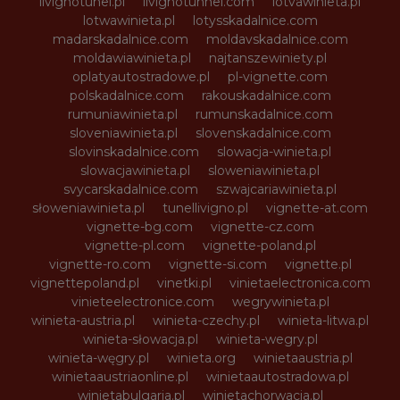
livignotunel.pl
livignotunnel.com
lotvawinieta.pl
lotwawinieta.pl
lotysskadalnice.com
madarskadalnice.com
moldavskadalnice.com
moldawiawinieta.pl
najtanszewiniety.pl
oplatyautostradowe.pl
pl-vignette.com
polskadalnice.com
rakouskadalnice.com
rumuniawinieta.pl
rumunskadalnice.com
sloveniawinieta.pl
slovenskadalnice.com
slovinskadalnice.com
slowacja-winieta.pl
slowacjawinieta.pl
sloweniawinieta.pl
svycarskadalnice.com
szwajcariawinieta.pl
słoweniawinieta.pl
tunellivigno.pl
vignette-at.com
vignette-bg.com
vignette-cz.com
vignette-pl.com
vignette-poland.pl
vignette-ro.com
vignette-si.com
vignette.pl
vignettepoland.pl
vinetki.pl
vinietaelectronica.com
vinieteelectronice.com
wegrywinieta.pl
winieta-austria.pl
winieta-czechy.pl
winieta-litwa.pl
winieta-słowacja.pl
winieta-wegry.pl
winieta-węgry.pl
winieta.org
winietaaustria.pl
winietaaustriaonline.pl
winietaautostradowa.pl
winietabulgaria.pl
winietachorwacja.pl