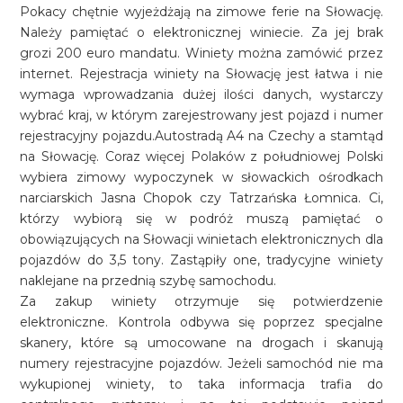
Pokacy chętnie wyjeżdżają na zimowe ferie na Słowację.
Należy pamiętać o elektronicznej winiecie. Za jej brak
grozi 200 euro mandatu. Winiety można zamówić przez
internet. Rejestracja winiety na Słowację jest łatwa i nie
wymaga wprowadzania dużej ilości danych, wystarczy
wybrać kraj, w którym zarejestrowany jest pojazd i numer
rejestracyjny pojazdu.Autostradą A4 na Czechy a stamtąd
na Słowację. Coraz więcej Polaków z południowej Polski
wybiera zimowy wypoczynek w słowackich ośrodkach
narciarskich Jasna Chopok czy Tatrzańska Łomnica. Ci,
którzy wybiorą się w podróż muszą pamiętać o
obowiązujących na Słowacji winietach elektronicznych dla
pojazdów do 3,5 tony. Zastąpiły one, tradycyjne winiety
naklejane na przednią szybę samochodu.
Za zakup winiety otrzymuje się potwierdzenie
elektroniczne. Kontrola odbywa się poprzez specjalne
skanery, które są umocowane na drogach i skanują
numery rejestracyjne pojazdów. Jeżeli samochód nie ma
wykupionej winiety, to taka informacja trafia do