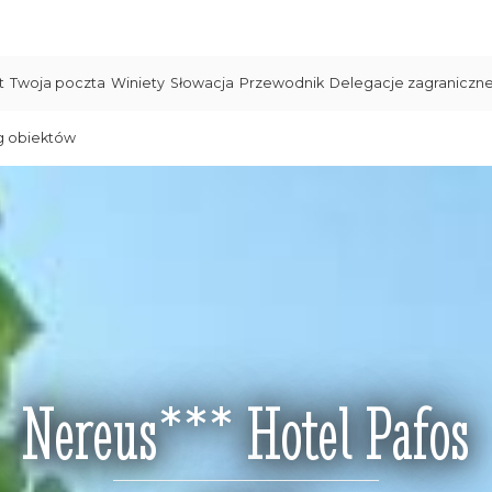
t
Twoja poczta
Winiety
Słowacja
Przewodnik
Delegacje zagraniczn
g obiektów
Nereus*** Hotel Pafos