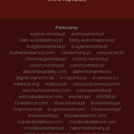
Polecamy:
austria-winieta.pl
austriawinieta.pl
bilet-autostradowy.pl
bilety-autostradowe.pl
bulgariawienieta.pl
bulgariawinieta.pl
bulharskadalnice.com
cenawiniety.pl
cenywiniet.pl
chorwacjawinieta.pl
czechy-winieta.pl
czechywinieta.pl
czechywiniety.pl
dalnicnipoplatky.com
dalnicniznamka.eu
digital-vignette.de
e-vignette.pl
e-winieta.eu
edalnice.org
edalnice.pl
electronicavinieta.com
electroniceviniete.com
estoniawinieta.pl
estonskadalnice.com
ewinieta.pl
info365.pl
litvadalnice.com
litwa-winieta.pl
litwawinieta.pl
livignotunel.pl
livignotunnel.com
lotvawinieta.pl
lotwawinieta.pl
lotysskadalnice.com
madarskadalnice.com
moldavskadalnice.com
moldawiawinieta.pl
najtanszewiniety.pl