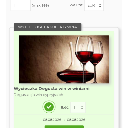
Waluta:
(max. 999)
WYCIECZKA FAKULTATYWNA
Wycieczka Degusta win w winiarni
Degustacja win cypryjskich
Ilość:
→
08.08.2026
08.08.2026