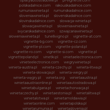
oplatyautostradowe.pl
pl-vignette.com
polskadalnice.com
rakouskadalnice.com
rumuniawinieta.pl
rumunskadalnice.com
sloveniawinieta.pl
slovenskadalnice.com
slovinskadalnice.com
slowacja-winieta.pl
slowacjawinieta.pl
sloweniawinieta.pl
svycarskadalnice.com
szwajcariawinieta.pl
słoweniawinieta.pl
tunellivigno.pl
vignette-at.com
vignette-bg.com
vignette-cz.com
vignette-pl.com
vignette-poland.pl
vignette-ro.com
vignette-si.com
vignette.pl
vignettepoland.pl
vinetki.pl
vinietaelectronica.com
vinieteelectronice.com
wegrywinieta.pl
winieta-austria.pl
winieta-czechy.pl
winieta-litwa.pl
winieta-słowacja.pl
winieta-wegry.pl
winieta-węgry.pl
winieta.org
winietaaustria.pl
winietaaustriaonline.pl
winietaautostradowa.pl
winietabulgaria.pl
winietachorwacja.pl
winietaczechy.pl
winietaestonia.pl
winietalitwa.pl
winietalotwa.pl
winietamoldawia.pl
winietaonline.com
winietapolska.pl
winietarumunia.pl
winietaslovenia.pl