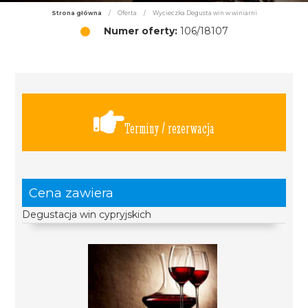
Strona główna
/
Oferta
/
Wycieczka Degusta win w winiarni
Numer oferty:
106/18107
Terminy / rezerwacja
Cena zawiera
Degustacja win cypryjskich