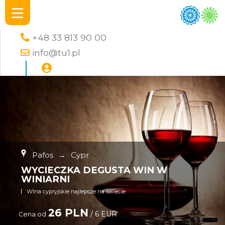
+48 33 813 90 00
info@tu1.pl
Pafos
→
Cypr
WYCIECZKA DEGUSTA WIN W
WINIARNI
WIna cypryjskie najlepsze na świecie
26 PLN
/ 6 EUR
Cena od