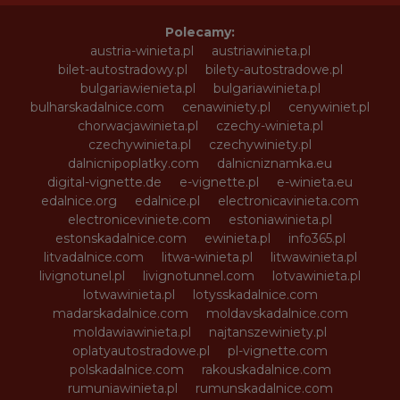
Polecamy:
austria-winieta.pl
austriawinieta.pl
bilet-autostradowy.pl
bilety-autostradowe.pl
bulgariawienieta.pl
bulgariawinieta.pl
bulharskadalnice.com
cenawiniety.pl
cenywiniet.pl
chorwacjawinieta.pl
czechy-winieta.pl
czechywinieta.pl
czechywiniety.pl
dalnicnipoplatky.com
dalnicniznamka.eu
digital-vignette.de
e-vignette.pl
e-winieta.eu
edalnice.org
edalnice.pl
electronicavinieta.com
electroniceviniete.com
estoniawinieta.pl
estonskadalnice.com
ewinieta.pl
info365.pl
litvadalnice.com
litwa-winieta.pl
litwawinieta.pl
livignotunel.pl
livignotunnel.com
lotvawinieta.pl
lotwawinieta.pl
lotysskadalnice.com
madarskadalnice.com
moldavskadalnice.com
moldawiawinieta.pl
najtanszewiniety.pl
oplatyautostradowe.pl
pl-vignette.com
polskadalnice.com
rakouskadalnice.com
rumuniawinieta.pl
rumunskadalnice.com