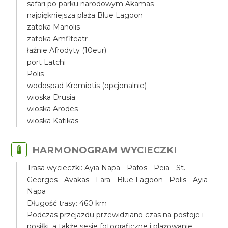
safari po parku narodowym Akamas
najpiękniejsza plaża Blue Lagoon
zatoka Manolis
zatoka Amfiteatr
łaźnie Afrodyty (10eur)
port Latchi
Polis
wodospad Kremiotis (opcjonalnie)
wioska Drusia
wioska Arodes
wioska Katikas
HARMONOGRAM WYCIECZKI
Trasa wycieczki: Ayia Napa - Pafos - Peia - St.
Georges - Avakas - Lara - Blue Lagoon - Polis - Ayia
Napa
Długość trasy: 460 km
Podczas przejazdu przewidziano czas na postoje i
posiłki, a także sesje fotograficzne i plażowanie