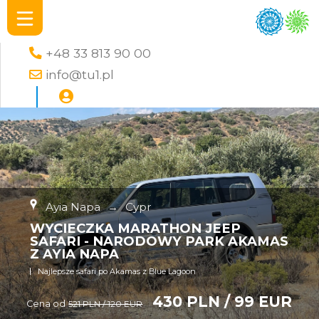
+48 33 813 90 00
info@tu1.pl
Ayia Napa
→
Cypr
WYCIECZKA MARATHON JEEP
SAFARI - NARODOWY PARK AKAMAS
Z AYIA NAPA
Najlepsze safari po Akamas z Blue Lagoon
430 PLN / 99 EUR
Cena od
521 PLN / 120 EUR