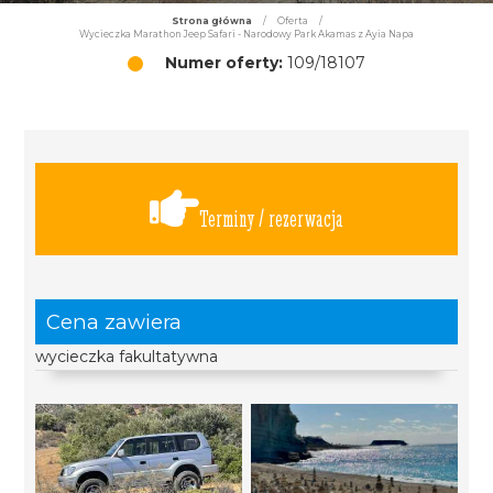
Strona główna
/
Oferta
/
Wycieczka Marathon Jeep Safari - Narodowy Park Akamas z Ayia Napa
Numer oferty:
109/18107
Terminy / rezerwacja
Cena zawiera
wycieczka fakultatywna