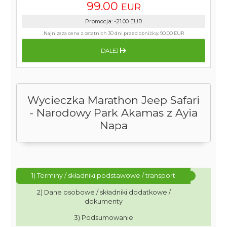
99.00
EUR
Promocja
:
-21.00
EUR
Najniższa cena z ostatnich 30 dni przed obniżką:
90.00 EUR
DALEJ
Wycieczka Marathon Jeep Safari
- Narodowy Park Akamas z Ayia
Napa
1) Terminy / składniki podstawowe / transport
2) Dane osobowe / składniki dodatkowe /
dokumenty
3) Podsumowanie