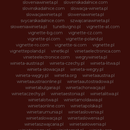
sloveniawinieta.pl
slovenskadalnice.com
slovinskadalnice.com
slowacja-winieta.pl
slowacjawinieta.pl
sloweniawinieta.pl
svycarskadalnice.com
szwajcariawinieta.pl
słoweniawinieta.pl
tunellivigno.pl
vignette-at.com
vignette-bg.com
vignette-cz.com
vignette-pl.com
vignette-poland.pl
vignette-ro.com
vignette-si.com
vignette.pl
vignettepoland.pl
vinetki.pl
vinietaelectronica.com
vinieteelectronice.com
wegrywinieta.pl
winieta-austria.pl
winieta-czechy.pl
winieta-litwa.pl
winieta-słowacja.pl
winieta-wegry.pl
winieta-węgry.pl
winieta.org
winietaaustria.pl
winietaaustriaonline.pl
winietaautostradowa.pl
winietabulgaria.pl
winietachorwacja.pl
winietaczechy.pl
winietaestonia.pl
winietalitwa.pl
winietalotwa.pl
winietamoldawia.pl
winietaonline.com
winietapolska.pl
winietarumunia.pl
winietaslovenia.pl
winietaslowacja.pl
winietaslowenia.pl
winietaszwajcaria.pl
winietasłowenia.pl