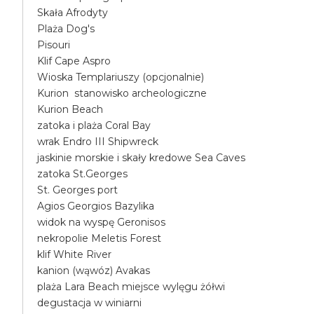
Skała Afrodyty
Plaża Dog's
Pisouri
Klif Cape Aspro
Wioska Templariuszy (opcjonalnie)
Kurion stanowisko archeologiczne
Kurion Beach
zatoka i plaża Coral Bay
wrak Endro III Shipwreck
jaskinie morskie i skały kredowe Sea Caves
zatoka St.Georges
St. Georges port
Agios Georgios Bazylika
widok na wyspę Geronisos
nekropolie Meletis Forest
klif White River
kanion (wąwóz) Avakas
plaża Lara Beach miejsce wylęgu żółwi
degustacja w winiarni