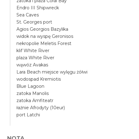
zatoka i plaża Coral Bay
Endro III Shipwreck
Sea Caves
St. Georges port
Agios Georgios Bazylika
widok na wyspę Geronisos
nekropolie Meletis Forest
klif White River
plaża White River
wąwóz Avakas
Lara Beach miejsce wylęgu żółwi
wodospad Kremiotis
Blue Lagoon
zatoka Manolis
zatoka Amfiteatr
łaźnie Afrodyty (10eur)
port Latchi
NOTA