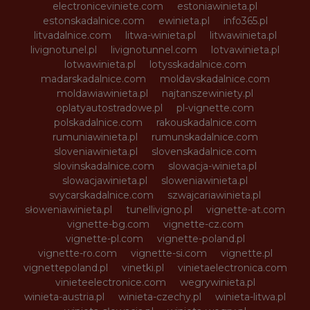
electroniceviniete.com
estoniawinieta.pl
estonskadalnice.com
ewinieta.pl
info365.pl
litvadalnice.com
litwa-winieta.pl
litwawinieta.pl
livignotunel.pl
livignotunnel.com
lotvawinieta.pl
lotwawinieta.pl
lotysskadalnice.com
madarskadalnice.com
moldavskadalnice.com
moldawiawinieta.pl
najtanszewiniety.pl
oplatyautostradowe.pl
pl-vignette.com
polskadalnice.com
rakouskadalnice.com
rumuniawinieta.pl
rumunskadalnice.com
sloveniawinieta.pl
slovenskadalnice.com
slovinskadalnice.com
slowacja-winieta.pl
slowacjawinieta.pl
sloweniawinieta.pl
svycarskadalnice.com
szwajcariawinieta.pl
słoweniawinieta.pl
tunellivigno.pl
vignette-at.com
vignette-bg.com
vignette-cz.com
vignette-pl.com
vignette-poland.pl
vignette-ro.com
vignette-si.com
vignette.pl
vignettepoland.pl
vinetki.pl
vinietaelectronica.com
vinieteelectronice.com
wegrywinieta.pl
winieta-austria.pl
winieta-czechy.pl
winieta-litwa.pl