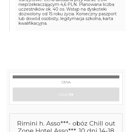
nieprzekraczającym 4,6 PLN. Planowana liczba
uczestników ok. 40 os. Wstęp na dyskoteki
dozwolony od 15 roku życia. Konieczny paszport
lub dowód osobisty, legitymacja szkolna, karta
kwalifikacyjna.
CENA
DALEJ
Rimini h. Asso***- obóz Chill out
Zone Hotel Asso***, 10 dni 14-18