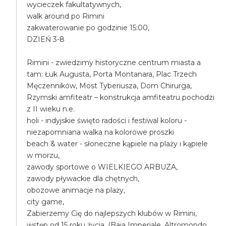
wycieczek fakultatywnych,
walk around po Rimini
zakwaterowanie po godzinie 15:00,
DZIEŃ 3-8
Rimini - zwiedzimy historyczne centrum miasta a
tam: Łuk Augusta, Porta Montanara, Plac Trzech
Męczenników, Most Tyberiusza, Dom Chirurga,
Rzymski amfiteatr – konstrukcja amfiteatru pochodzi
z II wieku n.e.
holi - indyjskie święto radości i festiwal koloru -
niezapomniana walka na kolorowe proszki
beach & water - słoneczne kąpiele na plaży i kąpiele
w morzu,
zawody sportowe o WIELKIEGO ARBUZA,
zawody pływackie dla chętnych,
obozowe animacje na plaży,
city game,
Zabierzemy Cię do najlepszych klubów w Rimini,
wstęp od 15 roku życia, (Baia Imperiale, Altromondo,