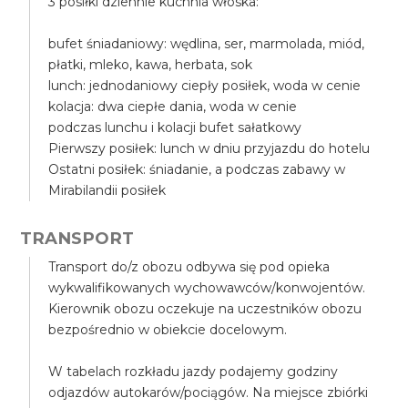
3 posiłki dziennie kuchnia włoska:
bufet śniadaniowy: wędlina, ser, marmolada, miód,
płatki, mleko, kawa, herbata, sok
lunch: jednodaniowy ciepły posiłek, woda w cenie
kolacja: dwa ciepłe dania, woda w cenie
podczas lunchu i kolacji bufet sałatkowy
Pierwszy posiłek: lunch w dniu przyjazdu do hotelu
Ostatni posiłek: śniadanie, a podczas zabawy w
Mirabilandii posiłek
TRANSPORT
Transport do/z obozu odbywa się pod opieka
wykwalifikowanych wychowawców/konwojentów.
Kierownik obozu oczekuje na uczestników obozu
bezpośrednio w obiekcie docelowym.
W tabelach rozkładu jazdy podajemy godziny
odjazdów autokarów/pociągów. Na miejsce zbiórki