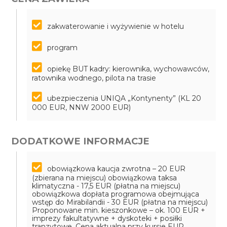
zakwaterowanie i wyżywienie w hotelu
program
opiekę BUT kadry: kierownika, wychowawców,
ratownika wodnego, pilota na trasie
ubezpieczenia UNIQA „Kontynenty” (KL 20
000 EUR, NNW 2000 EUR)
DODATKOWE INFORMACJE
obowiązkowa kaucja zwrotna – 20 EUR
(zbierana na miejscu)
obowiązkowa taksa
klimatyczna - 17,5 EUR (płatna na miejscu)
obowiązkowa dopłata programowa obejmująca
wstęp do Mirabilandii - 30 EUR (płatna na miejscu)
Proponowane min. kieszonkowe – ok. 100 EUR +
imprezy fakultatywne + dyskoteki + posiłki
tranzytowe. Cena aktualna przy kursie EUR