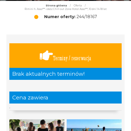
Strona główna
/
Oferta
/
Rimini h. Asso***- obóz Chill out Zone Hotel Asso***, 10 dni 14-18 lat
Numer oferty:
244/18167
Terminy / rezerwacja
Brak aktualnych terminów!
Cena zawiera
.