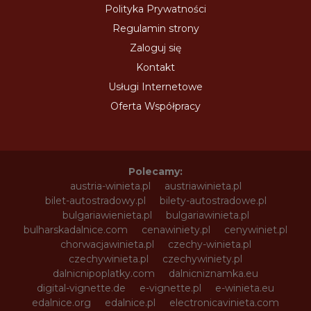
Polityka Prywatności
Regulamin strony
Zaloguj się
Kontakt
Usługi Internetowe
Oferta Współpracy
Polecamy:
austria-winieta.pl
austriawinieta.pl
bilet-autostradowy.pl
bilety-autostradowe.pl
bulgariawienieta.pl
bulgariawinieta.pl
bulharskadalnice.com
cenawiniety.pl
cenywiniet.pl
chorwacjawinieta.pl
czechy-winieta.pl
czechywinieta.pl
czechywiniety.pl
dalnicnipoplatky.com
dalnicniznamka.eu
digital-vignette.de
e-vignette.pl
e-winieta.eu
edalnice.org
edalnice.pl
electronicavinieta.com