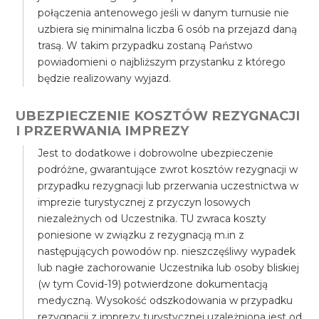
połączenia antenowego jeśli w danym turnusie nie
uzbiera się minimalna liczba 6 osób na przejazd daną
trasą. W takim przypadku zostaną Państwo
powiadomieni o najbliższym przystanku z którego
będzie realizowany wyjazd.
UBEZPIECZENIE KOSZTÓW REZYGNACJI
I PRZERWANIA IMPREZY
Jest to dodatkowe i dobrowolne ubezpieczenie
podróżne, gwarantujące zwrot kosztów rezygnacji w
przypadku rezygnacji lub przerwania uczestnictwa w
imprezie turystycznej z przyczyn losowych
niezależnych od Uczestnika. TU zwraca koszty
poniesione w związku z rezygnacją m.in z
następujących powodów np. nieszczęśliwy wypadek
lub nagłe zachorowanie Uczestnika lub osoby bliskiej
(w tym Covid-19) potwierdzone dokumentacją
medyczną. Wysokość odszkodowania w przypadku
rezygnacji z imprezy turystycznej uzależniona jest od