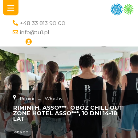
+48 33 813 90 00
info@tu1.pl
Rimini
→
Włochy
RIMINI H. ASSO***- OBÓZ CHILL OUT
ZONE HOTEL ASSO***, 10 DNI 14-18
LAT
Cena od