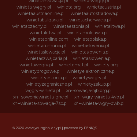
winieta-słowacja.pl
winieta-wegry.pl
winieta-węgry.pl
winieta.org
winietaaustria.pl
winietaaustriaonline.pl
winietaautostradowa.pl
winietabulgaria.pl
winietachorwacja.pl
winietaczechy.pl
winietaestonia.pl
winietalitwa.pl
winietalotwa.pl
winietamoldawia.pl
winietaonline.com
winietapolska.pl
winietarumunia.pl
winietaslovenia.pl
winietaslowacja.pl
winietaslowenia.pl
winietaszwajcaria.pl
winietasłowenia.pl
winietawegry.pl
winietomat.pl
winiety.org
winietydrogowe.pl
winietyelektroniczne.pl
winietyestonia.pl
winietywegry.pl
winietyzagraniczne.pl
winietyzakup.pl
węgry-winieta.pl
xn--sowacja-njb.org.pl
xn--soweniawinieta-gnc.pl
xn--wgry-winieta-4vb.pl
xn--winieta-sowacja-7sc.pl
xn--winieta-wgry-dwb.pl
© 2026 www.youngholiday.pl | powered by FENIQS