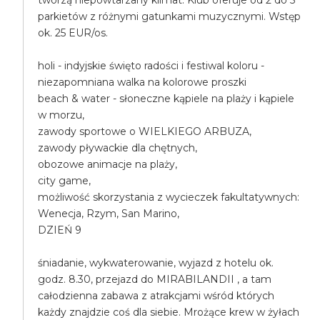
tworzą niepowtarzany klimat. Klub oferuje od 2 do 5
parkietów z różnymi gatunkami muzycznymi. Wstęp
ok. 25 EUR/os.
holi - indyjskie święto radości i festiwal koloru -
niezapomniana walka na kolorowe proszki
beach & water - słoneczne kąpiele na plaży i kąpiele
w morzu,
zawody sportowe o WIELKIEGO ARBUZA,
zawody pływackie dla chętnych,
obozowe animacje na plaży,
city game,
możliwość skorzystania z wycieczek fakultatywnych:
Wenecja, Rzym, San Marino,
DZIEŃ 9
śniadanie, wykwaterowanie, wyjazd z hotelu ok.
godz. 8.30, przejazd do MIRABILANDII , a tam
całodzienna zabawa z atrakcjami wśród których
każdy znajdzie coś dla siebie. Mrożące krew w żyłach