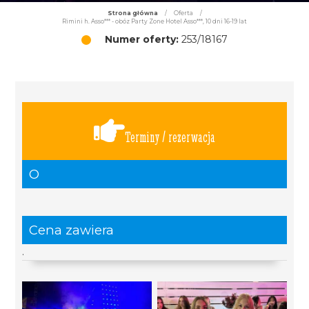
Strona główna
/
Oferta
/
Rimini h. Asso*** - obóz Party Zone Hotel Asso***, 10 dni 16-19 lat
Numer oferty:
253/18167
Terminy / rezerwacja
O
Cena zawiera
.