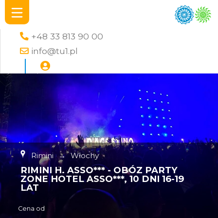
+48 33 813 90 00
info@tu1.pl
Rimini
→
Włochy
RIMINI H. ASSO*** - OBÓZ PARTY
ZONE HOTEL ASSO***, 10 DNI 16-19
LAT
Cena od