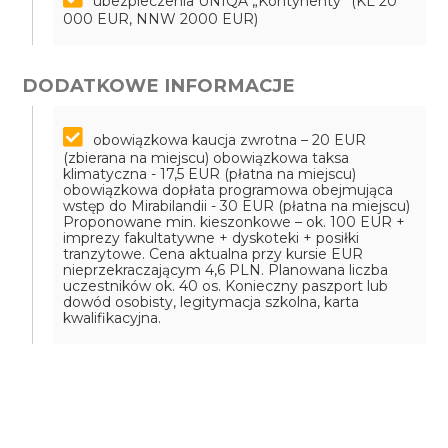
ubezpieczenia UNIQA „Kontynenty” (KL 20
000 EUR, NNW 2000 EUR)
DODATKOWE INFORMACJE
obowiązkowa kaucja zwrotna – 20 EUR
(zbierana na miejscu)
obowiązkowa taksa
klimatyczna - 17,5 EUR (płatna na miejscu)
obowiązkowa dopłata programowa obejmująca
wstęp do Mirabilandii - 30 EUR (płatna na miejscu)
Proponowane min. kieszonkowe – ok. 100 EUR +
imprezy fakultatywne + dyskoteki + posiłki
tranzytowe. Cena aktualna przy kursie EUR
nieprzekraczającym 4,6 PLN. Planowana liczba
uczestników ok. 40 os. Konieczny paszport lub
dowód osobisty, legitymacja szkolna, karta
kwalifikacyjna.