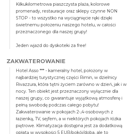
Kilkukilometrowa piaszczysta plaża, kolorowe
promenady, restauracje oraz sklepy czynne NON
STOP - to wszystko na wyciągnięcie ręki dzięki
świetnemu położeniu naszego hotelu, w całości
przeznaczonego dla naszej grupy!
Jeden wjazd do dyskoteki za free!
ZAKWATEROWANIE
Hotel Asso *** - kameralny hotel, położony w
najbardziej turystycznej części Rimin, w dzielnicy
Rivazzura, która tętni życiem zarówno w dzień, jak i w
nocy. Ten obiekt jest przeznaczony wyłącznie dla
naszej grupy, co gwarantuje wyjątkową atmosferę i
pełną swobodę podczas całego pobytu!
Zakwaterowanie w pokojach 2-,4-osobowych z
łazienką, TV, sejfem, a w niektórych pokojach łóżka
piętrowe. Klimatyzacja dostępna jest za dodatkową
opłatą w wysokości 5 EUR/pokój/doba, ale to