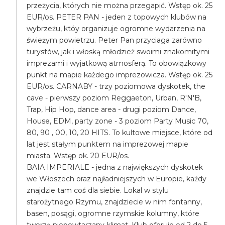
przeżycia, których nie można przegapić. Wstęp ok. 25
EUR/os. PETER PAN - jeden z topowych klubów na
wybrzeżu, któy organizuje ogromne wydarzenia na
świeżym powietrzu. Peter Pan przyciaga zarówno
turystów, jak i włoską młodzież swoimi znakomitymi
imprezami i wyjatkową atmosferą. To obowiązkowy
punkt na mapie każdego imprezowicza. Wstęp ok. 25
EUR/os. CARNABY - trzy poziomowa dyskotek, the
cave - pierwszy poziom Reggaeton, Urban, R'N'B,
Trap, Hip Hop, dance area - drugi poziom Dance,
House, EDM, party zone - 3 poziom Party Music 70,
80, 90 , 00, 10, 20 HITS. To kultowe miejsce, które od
lat jest stałym punktem na imprezowej mapie
miasta. Wstęp ok. 20 EUR/os.
BAIA IMPERIALE - jedna z największych dyskotek
we Włoszech oraz najładniejszych w Europie, każdy
znajdzie tam coś dla siebie. Lokal w stylu
starożytnego Rzymu, znajdziecie w nim fontanny,
basen, posągi, ogromne rzymskie kolumny, które