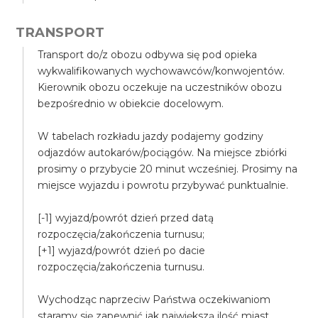
TRANSPORT
Transport do/z obozu odbywa się pod opieka
wykwalifikowanych wychowawców/konwojentów.
Kierownik obozu oczekuje na uczestników obozu
bezpośrednio w obiekcie docelowym.
W tabelach rozkładu jazdy podajemy godziny
odjazdów autokarów/pociągów. Na miejsce zbiórki
prosimy o przybycie 20 minut wcześniej. Prosimy na
miejsce wyjazdu i powrotu przybywać punktualnie.
[-1] wyjazd/powrót dzień przed datą
rozpoczęcia/zakończenia turnusu;
[+1] wyjazd/powrót dzień po dacie
rozpoczęcia/zakończenia turnusu.
Wychodząc naprzeciw Państwa oczekiwaniom
staramy się zapewnić jak największą ilość miast