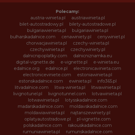
Polecamy:
austria-winieta.pl
austriawinieta.pl
bilet-autostradowy.pl
bilety-autostradowe.pl
bulgariawienieta.pl
bulgariawinieta.pl
bulharskadalnice.com
cenawiniety.pl
cenywiniet.pl
chorwacjawinieta.pl
czechy-winieta.pl
czechywinieta.pl
czechywiniety.pl
dalnicnipoplatky.com
dalnicniznamka.eu
digital-vignette.de
e-vignette.pl
e-winieta.eu
edalnice.org
edalnice.pl
electronicavinieta.com
electroniceviniete.com
estoniawinieta.pl
estonskadalnice.com
ewinieta.pl
info365.pl
litvadalnice.com
litwa-winieta.pl
litwawinieta.pl
livignotunel.pl
livignotunnel.com
lotvawinieta.pl
lotwawinieta.pl
lotysskadalnice.com
madarskadalnice.com
moldavskadalnice.com
moldawiawinieta.pl
najtanszewiniety.pl
oplatyautostradowe.pl
pl-vignette.com
polskadalnice.com
rakouskadalnice.com
rumuniawinieta.pl
rumunskadalnice.com