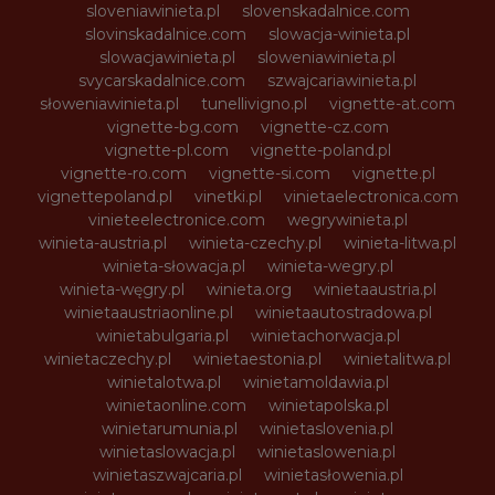
sloveniawinieta.pl
slovenskadalnice.com
slovinskadalnice.com
slowacja-winieta.pl
slowacjawinieta.pl
sloweniawinieta.pl
svycarskadalnice.com
szwajcariawinieta.pl
słoweniawinieta.pl
tunellivigno.pl
vignette-at.com
vignette-bg.com
vignette-cz.com
vignette-pl.com
vignette-poland.pl
vignette-ro.com
vignette-si.com
vignette.pl
vignettepoland.pl
vinetki.pl
vinietaelectronica.com
vinieteelectronice.com
wegrywinieta.pl
winieta-austria.pl
winieta-czechy.pl
winieta-litwa.pl
winieta-słowacja.pl
winieta-wegry.pl
winieta-węgry.pl
winieta.org
winietaaustria.pl
winietaaustriaonline.pl
winietaautostradowa.pl
winietabulgaria.pl
winietachorwacja.pl
winietaczechy.pl
winietaestonia.pl
winietalitwa.pl
winietalotwa.pl
winietamoldawia.pl
winietaonline.com
winietapolska.pl
winietarumunia.pl
winietaslovenia.pl
winietaslowacja.pl
winietaslowenia.pl
winietaszwajcaria.pl
winietasłowenia.pl