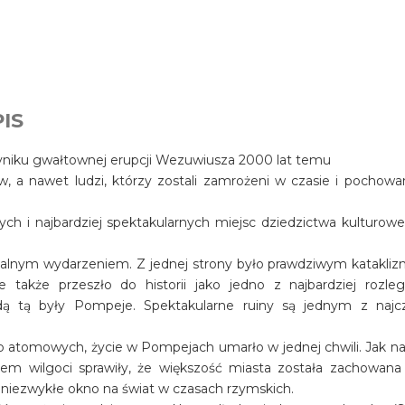
IS
wyniku gwałtownej erupcji Wezuwiusza 2000 lat temu
ów, a nawet ludzi, którzy zostali zamrożeni w czasie i pochowa
ch i najbardziej spektakularnych miejsc dziedzictwa kulturow
salnym wydarzeniem. Z jednej strony było prawdziwym katakli
e także przeszło do historii jako jedno z najbardziej rozleg
dą tą były Pompeje. Spektakularne ruiny są jednym z najcz
 atomowych, życie w Pompejach umarło w jednej chwili. Jak na 
em wilgoci sprawiły, że większość miasta została zachowana
owi niezwykłe okno na świat w czasach rzymskich.