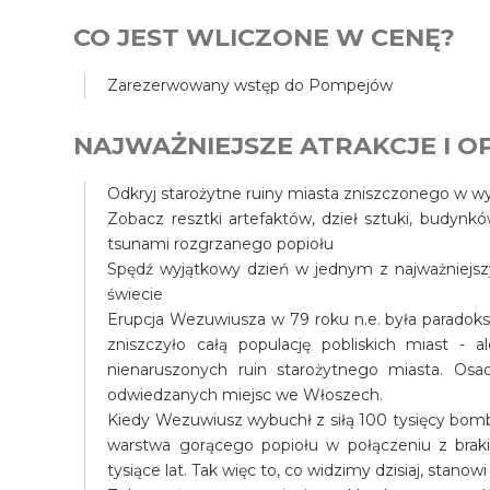
CO JEST WLICZONE W CENĘ?
Zarezerwowany wstęp do Pompejów
NAJWAŻNIEJSZE ATRAKCJE I OP
Odkryj starożytne ruiny miasta zniszczonego w 
Zobacz resztki artefaktów, dzieł sztuki, budynk
tsunami rozgrzanego popiołu
Spędź wyjątkowy dzień w jednym z najważniejszy
świecie
Erupcja Wezuwiusza w 79 roku n.e. była paradok
zniszczyło całą populację pobliskich miast - al
nienaruszonych ruin starożytnego miasta. Osa
odwiedzanych miejsc we Włoszech.
Kiedy Wezuwiusz wybuchł z siłą 100 tysięcy bomb
warstwa gorącego popiołu w połączeniu z braki
tysiące lat. Tak więc to, co widzimy dzisiaj, stan