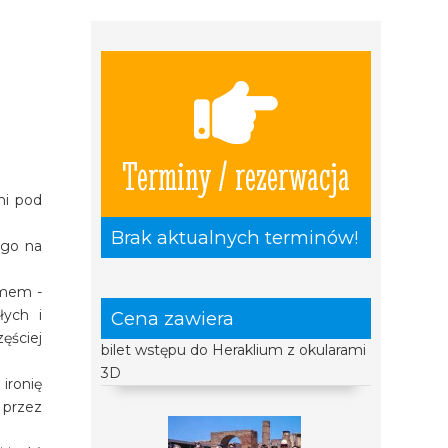
Terminy / rezerwacja
ni pod
Brak aktualnych terminów!
ego na
zmem -
łych i
Cena zawiera
ęściej
bilet wstępu do Heraklium z okularami
3D
ironię
 przez