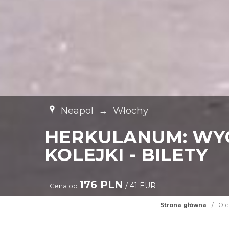
Neapol
→
Włochy
HERKULANUM: WYC
KOLEJKI - BILETY
176 PLN
/ 41 EUR
Cena od
Strona główna
/
Ofe