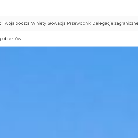
t
Twoja poczta
Winiety
Słowacja
Przewodnik
Delegacje zagraniczn
g obiektów