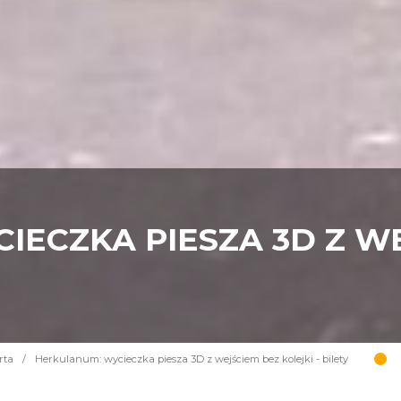
IECZKA PIESZA 3D Z W
rta
/
Herkulanum: wycieczka piesza 3D z wejściem bez kolejki - bilety