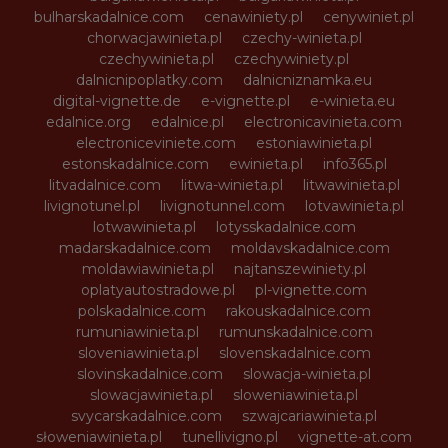
bulharskadalnice.com
cenawiniety.pl
cenywiniet.pl
chorwacjawinieta.pl
czechy-winieta.pl
czechywinieta.pl
czechywiniety.pl
dalnicnipoplatky.com
dalnicniznamka.eu
digital-vignette.de
e-vignette.pl
e-winieta.eu
edalnice.org
edalnice.pl
electronicavinieta.com
electroniceviniete.com
estoniawinieta.pl
estonskadalnice.com
ewinieta.pl
info365.pl
litvadalnice.com
litwa-winieta.pl
litwawinieta.pl
livignotunel.pl
livignotunnel.com
lotvawinieta.pl
lotwawinieta.pl
lotysskadalnice.com
madarskadalnice.com
moldavskadalnice.com
moldawiawinieta.pl
najtanszewiniety.pl
oplatyautostradowe.pl
pl-vignette.com
polskadalnice.com
rakouskadalnice.com
rumuniawinieta.pl
rumunskadalnice.com
sloveniawinieta.pl
slovenskadalnice.com
slovinskadalnice.com
slowacja-winieta.pl
slowacjawinieta.pl
sloweniawinieta.pl
svycarskadalnice.com
szwajcariawinieta.pl
słoweniawinieta.pl
tunellivigno.pl
vignette-at.com