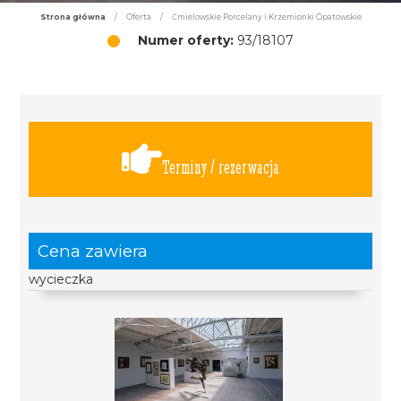
Strona główna
/
Oferta
/
Ćmielowskie Porcelany i Krzemionki Opatowskie
Numer oferty:
93/18107
Terminy / rezerwacja
Cena zawiera
wycieczka