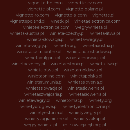
vignette-bg.com
vignette-cz.com
vignette-pl.com
vignette-poland.pl
vignette-ro.com
vignette-si.com
vignette.pl
vignettepoland.pl
vinetki.pl
vinietaelectronica.com
vinieteelectronice.com
wegrywinieta.pl
winieta-austria.pl
winieta-czechy.pl
winieta-litwa.pl
winieta-słowacja.pl
winieta-wegry.pl
winieta-węgry.pl
winieta.org
winietaaustria.pl
winietaaustriaonline.pl
winietaautostradowa.pl
winietabulgaria.pl
winietachorwacja.pl
winietaczechy.pl
winietaestonia.pl
winietalitwa.pl
winietalotwa.pl
winietamoldawia.pl
winietaonline.com
winietapolska.pl
winietarumunia.pl
winietaslovenia.pl
winietaslowacja.pl
winietaslowenia.pl
winietaszwajcaria.pl
winietasłowenia.pl
winietawegry.pl
winietomat.pl
winiety.org
winietydrogowe.pl
winietyelektroniczne.pl
winietyestonia.pl
winietywegry.pl
winietyzagraniczne.pl
winietyzakup.pl
węgry-winieta.pl
xn--sowacja-njb.org.pl