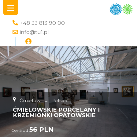
+48 33 813 90 00
info@tu1.pl
Ćmielów
→
Polska
ĆMIELOWSKIE PORCELANY I
KRZEMIONKI OPATOWSKIE
56 PLN
Cena od