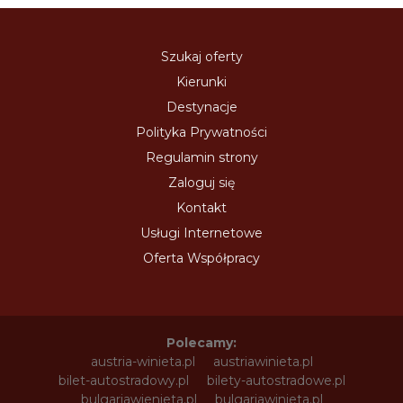
Szukaj oferty
Kierunki
Destynacje
Polityka Prywatności
Regulamin strony
Zaloguj się
Kontakt
Usługi Internetowe
Oferta Współpracy
Polecamy:
austria-winieta.pl
austriawinieta.pl
bilet-autostradowy.pl
bilety-autostradowe.pl
bulgariawienieta.pl
bulgariawinieta.pl