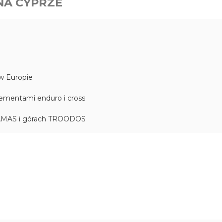
NA CYPRZE
 w Europie
lementami enduro i cross
AKAMAS i górach TROODOS