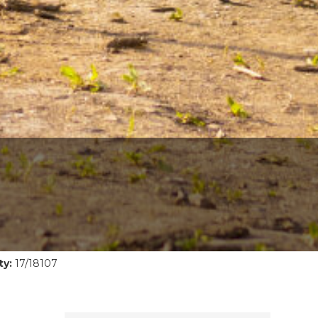
ty:
17/18107