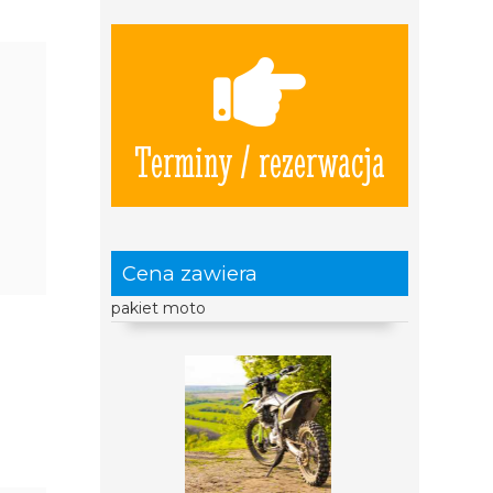
Terminy / rezerwacja
Cena zawiera
pakiet moto