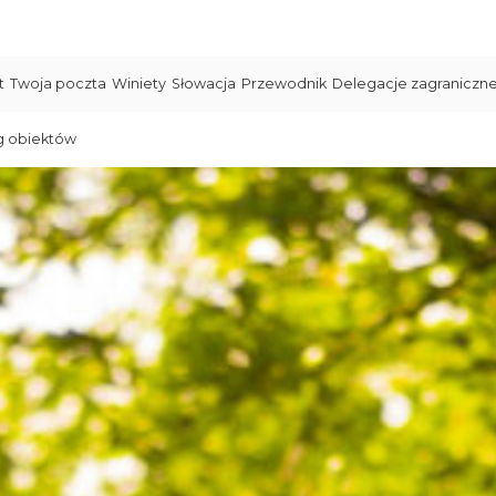
t
Twoja poczta
Winiety
Słowacja
Przewodnik
Delegacje zagraniczn
g obiektów