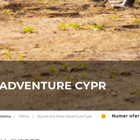
 ADVENTURE CYPR
Numer ofer
łówna
/
Oferta
/
Wycieczka Moto Adventure Cypr