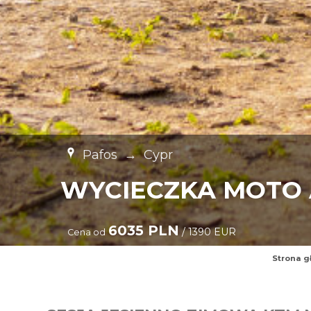
Pafos
→
Cypr
WYCIECZKA MOTO
6035 PLN
/ 1390 EUR
Cena od
Strona g