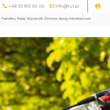
+48 33 813 90 00
info@tu1.pl
e
Transfery
Rejsy
Wycieczki
Zimowe obozy młodzieżowe